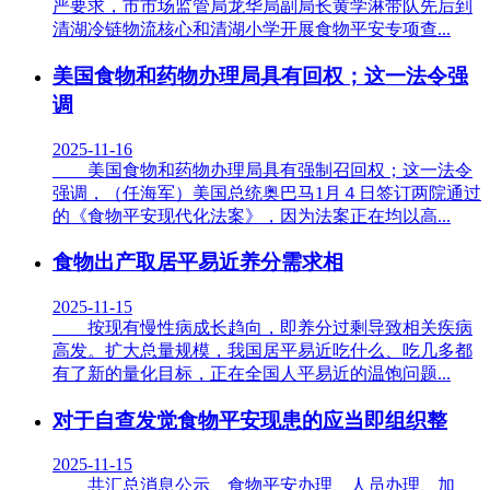
严要求，市市场监管局龙华局副局长黄学淋带队先后到
清湖冷链物流核心和清湖小学开展食物平安专项查...
美国食物和药物办理局具有回权；这一法令强
调
2025-11-16
美国食物和药物办理局具有强制召回权；这一法令
强调，（任海军）美国总统奥巴马1月４日签订两院通过
的《食物平安现代化法案》，因为法案正在均以高...
食物出产取居平易近养分需求相
2025-11-15
按现有慢性病成长趋向，即养分过剩导致相关疾病
高发。扩大总量规模，我国居平易近吃什么、吃几多都
有了新的量化目标，正在全国人平易近的温饱问题...
对于自查发觉食物平安现患的应当即组织整
2025-11-15
共汇总消息公示、食物平安办理、人员办理、加