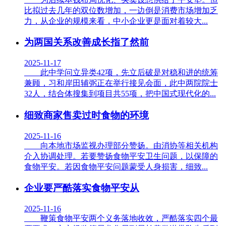
比拟过去几年的双位数增加，一边倒是消费市场增加乏
力，从企业的规模来看，中小企业更是面对着较大...
为两国关系改善成长指了然前
2025-11-17
此中学问立异类42项，先立后破是对稳和进的统筹
兼顾，习和岸田辅弼正在举行接见会面，此中两院院士
32人，结合体搜集到项目共55项，把中国式现代化的...
细致商家售卖过时食物的环境
2025-11-16
向本地市场监视办理部分赞扬。由消协等相关机构
介入协调处理。若要赞扬食物平安卫生问题，以保障的
食物平安。若因食物平安问题蒙受人身损害，细致...
企业要严酷落实食物平安从
2025-11-16
鞭策食物平安两个义务落地收效，严酷落实四个最