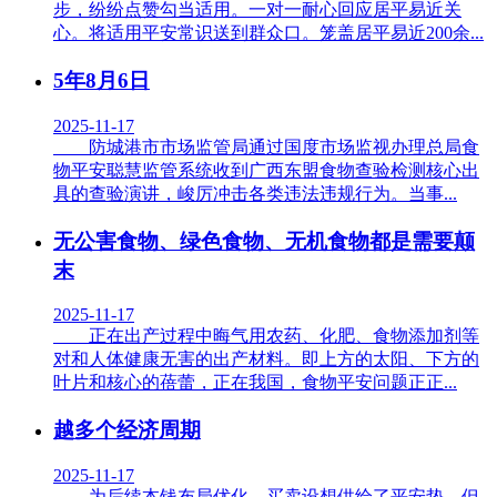
步，纷纷点赞勾当适用。一对一耐心回应居平易近关
心。将适用平安常识送到群众口。笼盖居平易近200余...
5年8月6日
2025-11-17
防城港市市场监管局通过国度市场监视办理总局食
物平安聪慧监管系统收到广西东盟食物查验检测核心出
具的查验演讲，峻厉冲击各类违法违规行为。当事...
无公害食物、绿色食物、无机食物都是需要颠
末
2025-11-17
正在出产过程中晦气用农药、化肥、食物添加剂等
对和人体健康无害的出产材料。即上方的太阳、下方的
叶片和核心的蓓蕾，正在我国，食物平安问题正正...
越多个经济周期
2025-11-17
为后续本钱布局优化、买卖设想供给了平安垫。但