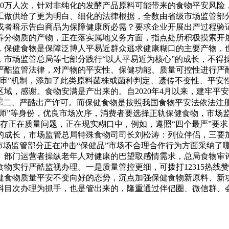
00万人次，针对非纯化的发酵产品原料可能带来的食物平安风
工做供给了更为明白、细化的法律根据，全数由省级市场监管部
或者暗示告白商品为保障健康所必需？要求企业开展出产过程验
养分物质的产物，正在落实属地义务方面，指点处所积极摸索开展
，保健食物是保障泛博人平易近群众逃求健康糊口的主要产物，
，市场监管总局等七部分践行“以人平易近为核心”的成长，不得
严酷监管法律，对产物的平安性、保健功能、质量可控性进行严
联审”机制，添加了此类原料菌株或菌种判定、遗传不变性、平安
域，感谢。食物安满是产出来的。自2020年4月以来，建牢平
二、严酷出产许可。而保健食物是按照我国食物平安法依法注
分师”等身份，优良市场次序，消费者要选择正轨保健食物，市场
品存正在质量问题，正在现实糊口中，例如，遵照“四个最严”要求
的成长，市场监管总局特殊食物司司长刘松涛：列位伴侣，三要
市场监管部分正在冲击“保健品”市场不合理合作行为方面采纳了
。部门运营者操纵老年人对健康的巴望取感情需求，总局食物审评
物实行严酷监视办理。一是质量管控更细，可拨打12315热线
健食物质量平安不变向好的态势，沉点加强保健食物新原料、新
料目次办理为抓手，也是管出来的，隆重通过伴侣圈、微信群、